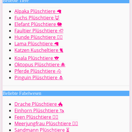
Beliebte Tiere
Alpaka Plüschtiere 🦙
Fuchs Plüschtiere 🦊
Elefant Plüschtiere 🐘
Faultier Plüschtiere 🦥
Hunde Plüschtiere 🐕‍🦺
Lama Plüschtiere 🦙
Katzen Kuscheltiere 🐈
Koala Plüschtiere 🐨
Oktopus Plüschtiere 🐙
Pferde Plüschtiere 🐴
Pinguin Plüschtiere 🐧
Beliebte Fabelwesen
Drache Plüschtiere 🐲
Einhorn Plüschtiere 🦄
Feen Plüschtiere 🧚‍♀️
Meerjungfrau Plüschtiere 🧜‍♀️
Sandmann Plüschtiere ⏳