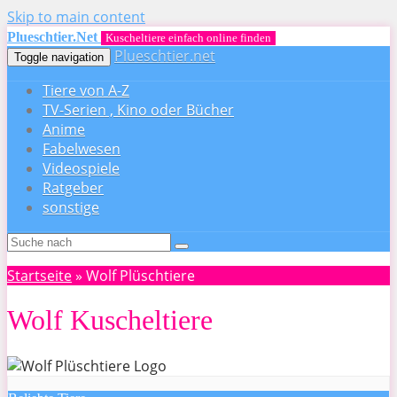
Skip to main content
Plueschtier.net
Kuscheltiere einfach online finden
Plueschtier.net
Toggle navigation
Tiere von A-Z
TV-Serien , Kino oder Bücher
Anime
Fabelwesen
Videospiele
Ratgeber
sonstige
Startseite
»
Wolf Plüschtiere
Wolf Kuscheltiere